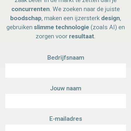
zaak beter in de markt te zetten dan je
concurrenten
. We zoeken naar de juiste
boodschap
, maken een ijzersterk
design
,
gebruiken
slimme technologie
(zoals AI) en
zorgen voor
resultaat
.
Bedrijfsnaam
Jouw naam
E-mailadres